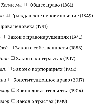
 Холмс мл.
Общее право (1881)
ро
Гражданское неповиновение (1849)
рава человека (1791)
р
Закон о правонарушениях (1941)
Грей
Закон о собственности (1888)
стон
Закон о контрактах (1917)
мл.
Закон о корпорациях (1922)
ски
Конституционное право (2017)
гмор
Закон доказательства (1904)
гмор
Закон о трастах (1939)