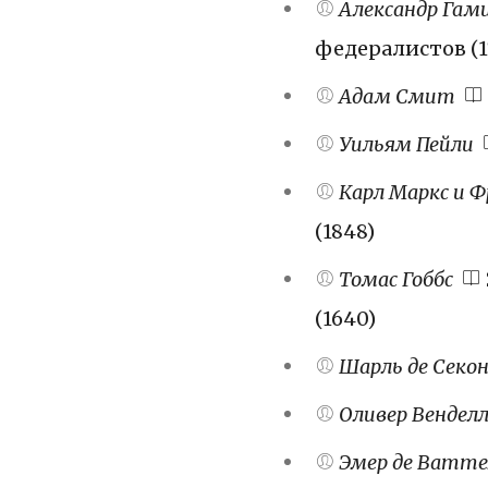
Александр Гам
федералистов (1
Адам Смит
Уильям Пейли
Карл Маркс и Ф
(1848)
Томас Гоббс
(1640)
Шарль де Секо
Оливер Венделл
Эмер де Ватте