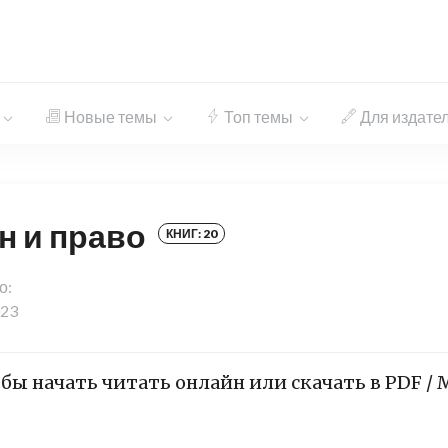
Новые темы
Топ темы
Для издате
н и право
КНИГ: 20
о:
023
бы начать читать онлайн или скачать в PDF / 