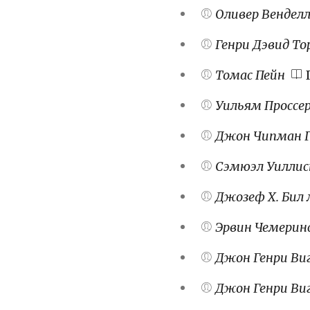
Оливер Венделл
Генри Дэвид То
Томас Пейн
П
Уильям Проссе
Джон Чипман 
Сэмюэл Уилли
Джозеф Х. Бил 
Эрвин Чемерин
Джон Генри Ви
Джон Генри Ви