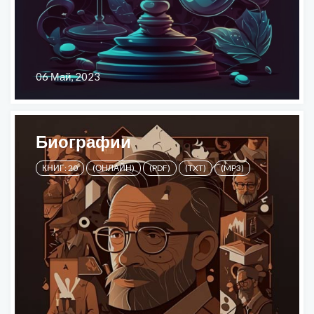
06 Май, 2023
Биографии
КНИГ: 20
(ОНЛАЙН)
(PDF)
(TXT)
(MP3)