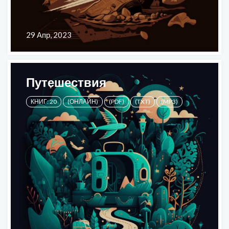
29 Апр, 2023
Путешествия
КНИГ: 20
(ОНЛАЙН)
(PDF)
(TXT)
(MP3)