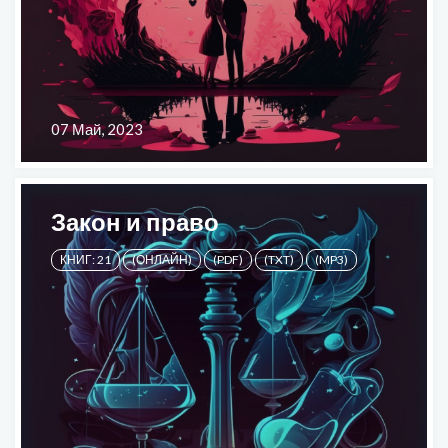
07 Май, 2023
Закон и право
КНИГ: 21
(ОНЛАЙН)
(PDF)
(TXT)
(MP3)