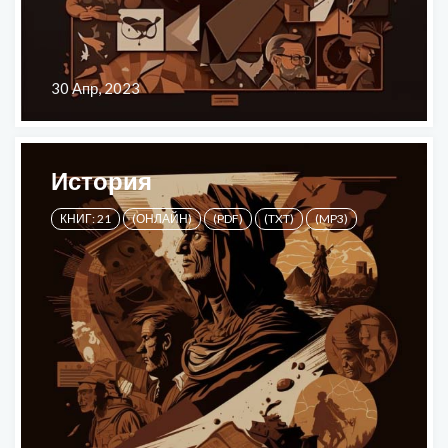
30 Апр, 2023
История
КНИГ: 21
(ОНЛАЙН)
(PDF)
(TXT)
(MP3)