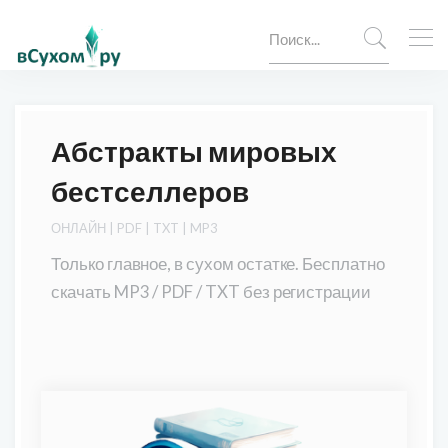
Абстракты мировых
бестселлеров
ОНЛАЙН | PDF | TXT | MP3
Только главное, в сухом остатке. Бесплатно
скачать MP3 / PDF / TXT без регистрации