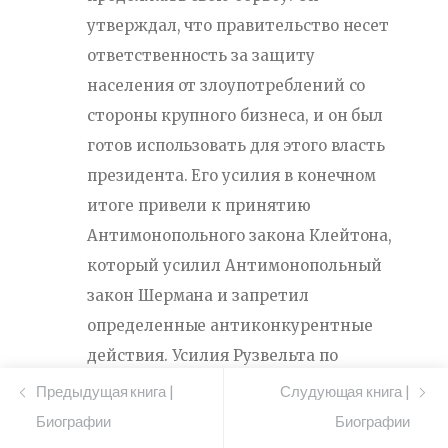
утверждал, что правительство несет
ответственность за защиту
населения от злоупотреблений со
стороны крупного бизнеса, и он был
готов использовать для этого власть
президента. Его усилия в конечном
итоге привели к принятию
Антимонопольного закона Клейтона,
который усилил Антимонопольный
закон Шермана и запретил
определенные антиконкурентные
действия. Усилия Рузвельта по
подрыву доверия были важным
Предыдущая книга |
Слудующая книга |
шагом вперед в регулировании
Биографии
Биографии
крупного бизнеса и защите