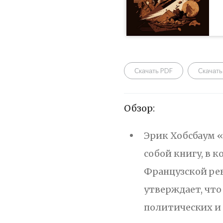
pla
Скачать PDF
Скачать
Обзор:
Эрик Хобсбаум «
собой книгу, в 
Французской ре
утверждает, что
политических и 