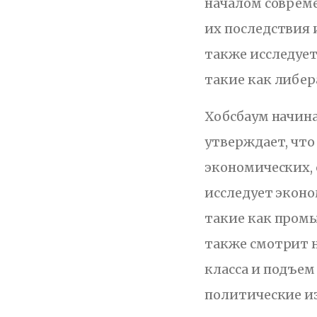
началом соврем
их последствия и
также исследует
такие как либер
Хобсбаум начин
утверждает, чт
экономических,
исследует эконо
такие как пром
также смотрит н
класса и подъем 
политические из