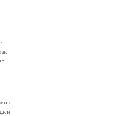
е
как
ет
 мир
идеи