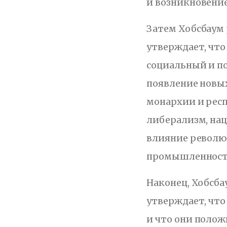
и возникновени
Затем Хобсбаум
утверждает, что
социальный и п
появление новы
монархии и респ
либерализм, нац
влияние револю
промышленности
Наконец, Хобсба
утверждает, чт
и что они полож