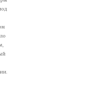
иод
рм
ало
м,
ный
ии.