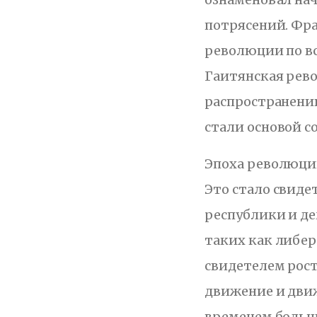
потрясений. Фр
революции по в
Гаитянская рев
распространени
стали основой с
Эпоха революци
Это стало свиде
республики и де
таких как либер
свидетелем рост
движение и дви
временем большо