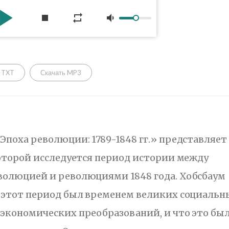
y_arrow
stop
repeat
volume_down
 TXT
Скачать MP3
Эпоха революции: 1789-1848 гг.» представляет
которой исследуется период истории между
волюцией и революциями 1848 года. Хобсбаум
 этот период был временем великих социальн
экономических преобразований, и что это бы