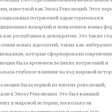
ии, известной как Эпоха Революций. Этот пер
 социальных потрясений характеризовался
диционных монархий и появлением новых фо
х как республики и демократии. Это также ст
ления новых идеологий, таких как либерализ
ционализм, которые сформировали современ
олюции была временем великих потрясений и
оказала глубокое влияние на ход мировой истор
волюция была первой из многих революций,
шли в Эпоху Революции. Это был важный
ент в мировой истории, поскольку он
чало периода политических и социальных