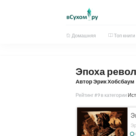
Домашняя
Топ книги
Эпоха рево
Автор Эрик Хобсбаум
Рейтинг
#9 в категории
Ист
Э
Эр