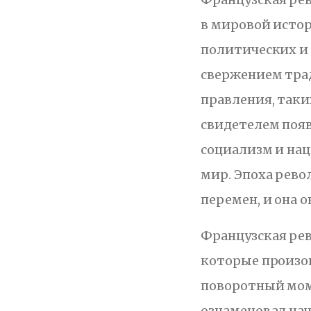
в мировой истор
политических и
свержением тра
правления, таки
свидетелем появ
социализм и на
мир. Эпоха рев
перемен, и она 
Французская ре
которые произо
поворотный мом
ознаменовал на