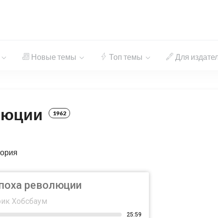
Новые темы
Топ темы
Для издате
люции
1962
ория
поха революции
ик Хобсбаум
25:59