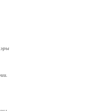
 эры
ии.
эры