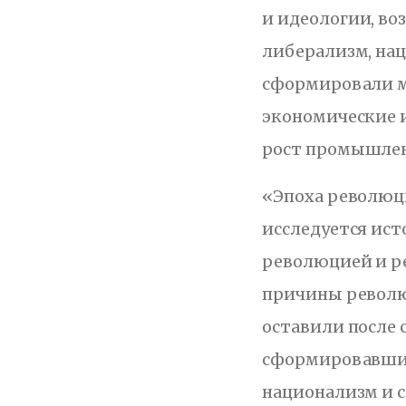
и идеологии, во
либерализм, нац
сформировали м
экономические 
рост промышленн
«Эпоха революци
исследуется ис
революцией и р
причины революц
оставили после 
сформировавшие
национализм и с