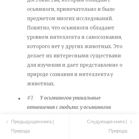
осьминоги, примечательно и было
предметом многих исследований.
Понятно, что осьминоги обладают
уровнем интеллекта и самосознания,
которого нет у других животных. Это
делает их интересными существами
для изучения и дает представление о
природе сознания и интеллекта у
животных.
#7.
У осьминогов уникальные
отношения с людьми: у осьминогов
уникальные отношения с людьми, они
Предыдущая книга |
Слудующая книга |
образуют связи и даже узнают
Природа
Природа
отдельных людей. Их также можно